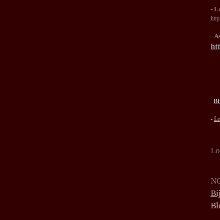
-
La
htt
As
-
htt
B
-
L
Lo
NO
Bi
Bl