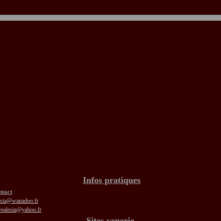
Infos pratiques
tact
:
lesia@wanadoo.fr
lyealesia@yahoo.fr
Sites venerie