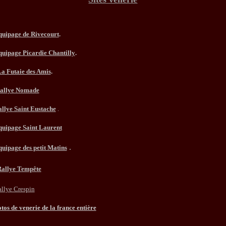
uipage de Rivecourt
.
uipage Picardie Chantilly
.
a Futaie des Amis
.
allye Nomade
llye Saint Eustache
.
uipage Saint Laurent
.
uipage des petit Matins
allye Tempête
llye Crespin
tos de venerie de la france entière