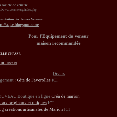
 societe de venerie
p://www.venerie.org/index.php
sociation des Jeunes Veneurs
p://a-j-v.blogspot.com/
Pour l'Equipement du veneur
maison recommandée
ELLE CHASSE
e HOURVARI
Divers
gement :
Gite de Faverolles
ICI
UVEAU Boutique en ligne
Créa de marion
joux originaux et uniques
ICI
og créations artisanales de Marion
ICI