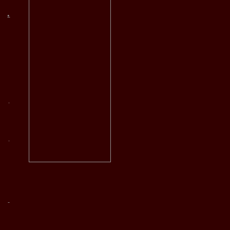
.
.
.
-