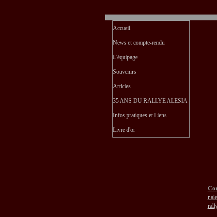
Accueil
News et compte-rendu
L'équipage
Souvenirs
Articles
35 ANS DU RALLYE ALESIA
Infos pratiques et Liens
Livre d'or
Con
r.a
ral